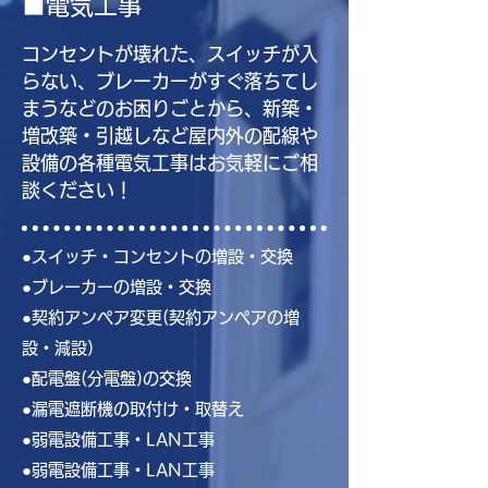
■電気工事
コンセントが壊れた、スイッチが入
らない、ブレーカーがすぐ落ちてし
まうなどのお困りごとから、新築・
増改築・引越しなど屋内外の配線や
設備の各種電気工事はお気軽にご相
談ください！
●スイッチ・コンセントの増設・交換
●ブレーカーの増設・交換
●契約アンペア変更(契約アンペアの増
設・減設)
●配電盤(分電盤)の交換
●漏電遮断機の取付け・取替え
●弱電設備工事・LAN工事
●弱電設備工事・LAN工事